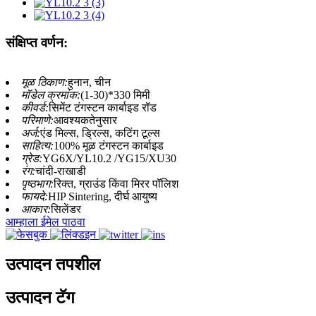
संक्षिप्त वर्णन:
मूळ ठिकाण:
हुनान, चीन
मॉडेल क्रमांक:
(1-30)*330 मिमी
कीवर्ड:
सिमेंट टंगस्टन कार्बाइड रॉड
परिमाणे:
आवश्यकतेनुसार
अर्ज:
एंड मिल्स, ड्रिल्स, कटिंग टूल्स
साहित्य:
100% मूळ टंगस्टन कार्बाइड
ग्रेड:
YG6X/YL10.2 /YG15/XU30
रंग:
चांदी-राखाडी
पृष्ठभाग:
रिक्त, ग्राउंड किंवा मिरर पॉलिश
फायदे:
HIP Sintering, दीर्घ आयुष्य
आकार:
सिलेंडर
आम्हाला ईमेल पाठवा
उत्पादन तपशील
उत्पादन टॅग