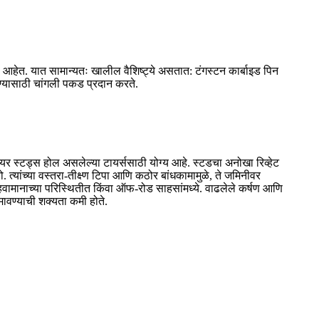
ू आहेत. यात सामान्यतः खालील वैशिष्ट्ये असतात: टंगस्टन कार्बाइड पिन
ळण्यासाठी चांगली पकड प्रदान करते.
टायर स्टड्स होल असलेल्या टायर्ससाठी योग्य आहे. स्टडचा अनोखा रिव्हेट
्यांच्या वस्तरा-तीक्ष्ण टिपा आणि कठोर बांधकामामुळे, ते जमिनीवर
हवामानाच्या परिस्थितीत किंवा ऑफ-रोड साहसांमध्ये. वाढलेले कर्षण आणि
मावण्याची शक्यता कमी होते.