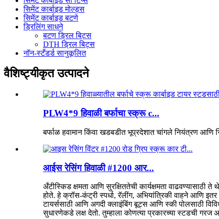
सिमेंट कार्बाइड सॉ टिप्स
सिमेंट कार्बाइड मोल्ड्स
सिमेंट कार्बाइड बटणे
ड्रिलिंग साधने
बटण ड्रिल बिट्स
DTH ड्रिल बिट्स
नॉन-स्टँडर्ड सानुकूलित
वैशिष्ट्यीकृत उत्पादने
PLW4*9 हिवाळी बर्फाचा स्क्रू c...
बर्फाळ हवामान किंवा खडबडीत भूप्रदेशात चांगले नियंत्रण आणि स
आईस रेसिंग हिवाळी #1200 आर...
अँटीस्किड क्षमता आणि सुरक्षिततेची कार्यक्षमता वाढवण्यासाठी ते 
होते. हे क्रॉस-कंट्री स्पर्धा, रॅलींग, अभियांत्रिकी वाहने आणि 
टायर्ससाठी आणि अगदी क्लाइंबिंग बूट्स आणि स्की पोलसाठी विविध
सुधारणेकडे लक्ष देतो. तुम्हाला कोणत्या प्रकारच्या स्टडची गरज आह