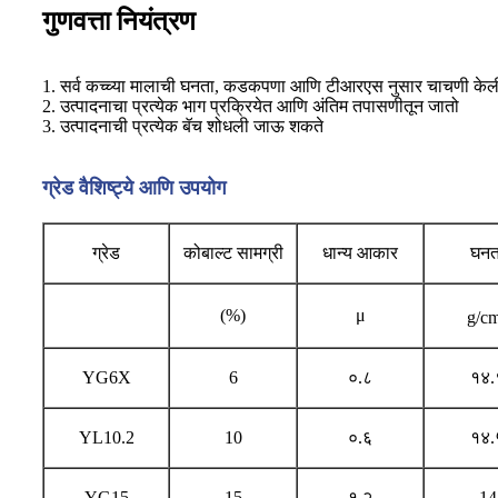
गुणवत्ता नियंत्रण
1. सर्व कच्च्या मालाची घनता, कडकपणा आणि टीआरएस नुसार चाचणी केली ज
2. उत्पादनाचा प्रत्येक भाग प्रक्रियेत आणि अंतिम तपासणीतून जातो
3. उत्पादनाची प्रत्येक बॅच शोधली जाऊ शकते
ग्रेड वैशिष्ट्ये आणि उपयोग
ग्रेड
कोबाल्ट सामग्री
धान्य आकार
घनत
(%)
μ
g/c
YG6X
6
०.८
१४.
YL10.2
10
०.६
१४.
YG15
15
१.२
14