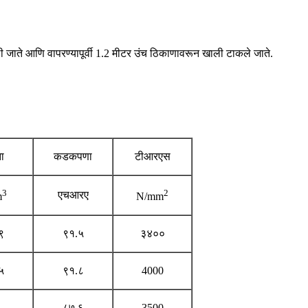
ाते आणि वापरण्यापूर्वी 1.2 मीटर उंच ठिकाणावरून खाली टाकले जाते.
ा
कडकपणा
टीआरएस
3
2
एचआरए
m
N/mm
९
९१.५
३४००
५
९१.८
4000
८७.६
3500