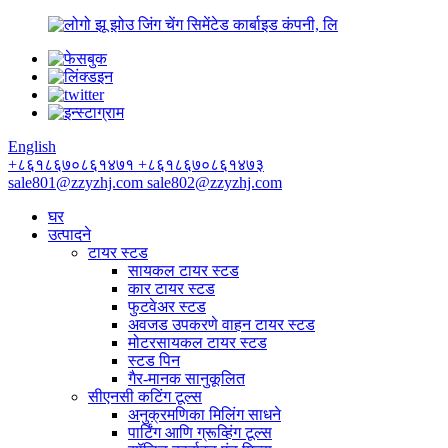
झू झोउ जिंग चेंग सिमेंटेड कार्बाइड कंपनी, लि
English
+८६१८६७०८६१४७१
+८६१८६७०८६१४७३
sale801@zzyzhj.com
sale802@zzyzhj.com
घर
उत्पादने
टायर स्टड
सायकल टायर स्टड
कार टायर स्टड
फुटवेअर स्टड
अवजड उपकरणे वाहन टायर स्टड
मोटरसायकल टायर स्टड
स्टड पिन
गैर-मानक सानुकूलित
सीएनसी कटिंग टूल्स
अनुक्रमणिका मिलिंग साधने
पार्टिंग आणि ग्रूव्हिंग टूल्स