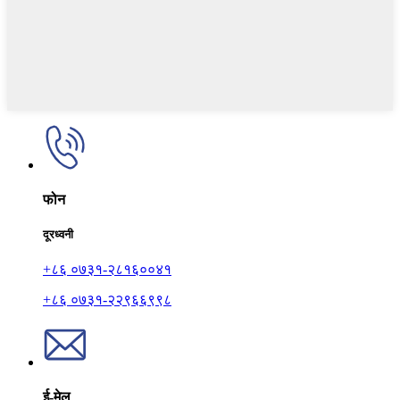
फोन
दूरध्वनी
+८६ ०७३१-२८१६००४१
+८६ ०७३१-२२९६६९९८
ई-मेल