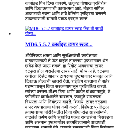
कार्बाइड पिन टिप्स वापरणे, उत्कृष्ट पोशाख प्रतिरोध
आणि टिकाऊपणाची कार्यक्षमता आहे. मोठ्या सर्पिल
आकाराची रचना आणि तांबे वेल्डिंग प्रक्रिया घसरणे
टाळण्यासाठी चांगली पकड प्रदान करते.
MD6.5-5.7 कार्बाइड टायर स्टड...
अँटीस्किड क्षमता आणि सुरक्षिततेची कार्यक्षमता
वाढवण्यासाठी ते फॅट बाइक टायरच्या पृष्ठभागावर थेट
एम्बेड केले जाऊ शकते. हा रिव्हेट आकाराचा टायर
स्टड्स होल असलेल्या टायर्ससाठी योग्य आहे. स्टडचा
अनोखा रिव्हेट आकार टायरच्या पृष्ठभागावर मजबूत आणि
टिकाऊ होल्डची खात्री देतो, राईडिंग करताना ते बाहेर
पडण्यापासून किंवा सरकण्यापासून प्रतिबंधित करतो.
त्यांच्या वस्तरा-तीक्ष्ण टिपा आणि कठोर बांधकामामुळे, ते
जमिनीवर कार्यक्षमतेने चावतात, ज्यामुळे रायडरला
स्थिरता आणि नियंत्रण वाढते. शिवाय, टायर स्टडचा
वापर अपघाताचा धोका कमी करतो, विशेषत: प्रतिकूल
हवामानाच्या परिस्थितीत किंवा ऑफ-रोड साहसांमध्ये.
वाढलेले कर्षण आणि सुधारित पकड रायडर्सना निसरड्या
आणि असमान पृष्ठभागांवर आत्मविश्वासाने वाटाघाटी
करण्यास अनुमती देते, ज्यामुळे घसरण्याची किंवा नियंत्रण