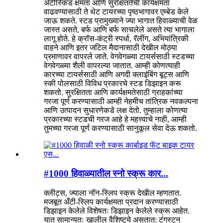
अँटीस्किड क्षमता आणि सुरक्षिततेची कार्यक्षमता
वाढवण्यासाठी ते थेट टायरच्या पृष्ठभागावर एम्बेड केले
जाऊ शकते. स्टड प्रामुख्याने ज्या भागात हिवाळ्याची वेळ
जास्त असते, बर्फ आणि बर्फ साचलेले असते त्या भागाला
लागू होते. हे क्रॉस-कंट्री स्पर्धा, रॅलींग, अभियांत्रिकी
वाहने आणि इतर जटिल मैदानासाठी देखील मोठ्या
प्रमाणावर वापरले जाते. वेगवेगळ्या टायर्ससाठी स्टडच्या
वेगवेगळ्या शैली वापरल्या जातात. आम्ही कोणत्याही
कारच्या टायर्ससाठी आणि अगदी क्लाइंबिंग बूट्स आणि
स्की पोलसाठी विविध प्रकारचे स्टड डिझाइन करू
शकतो. सुरक्षितता आणि कार्यक्षमतेसाठी ग्राहकांच्या
गरजा पूर्ण करण्यासाठी आम्ही नेहमीच तांत्रिक नवकल्पना
आणि उत्पादन सुधारणेकडे लक्ष देतो. तुम्हाला कोणत्या
प्रकारच्या स्टडची गरज आहे हे महत्त्वाचे नाही, आम्ही
तुमच्या गरजा पूर्ण करण्यासाठी सानुकूल सेवा देऊ शकतो.
#1000 हिवाळ्यातील स्नो स्क्रू कार...
क्लीट्स, ज्याला नॉन-स्लिप स्क्रू देखील म्हणतात.
मजबूत अँटी-स्लिप कार्यक्षमता प्रदान करण्यासाठी
डिझाइन केलेले विशेषतः डिझाइन केलेले स्क्रू आहेत.
यात सामान्यतः खालील वैशिष्ट्ये असतात: टंगस्टन