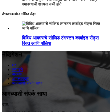
गमावण्याची शक्यता कमी होते.
टंगस्टन कार्बाइड सॉलिड रॉड्स
विविध आकाराचे सॉलिड टंगस्टन कार्बाइड रॉड्स
रिक्त आणि पॉलिश
नेव्हिगेशन
घर
उत्पादने
बातम्या
आमच्याबद्दल
आमच्याशी संपर्क साधा
आमच्याशी संपर्क साधा
पत्ता: