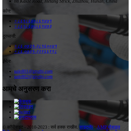
88 Kaide Road, Hetang Strick, Zhuzhou, Hunan, China
फोन:
+८६१८६७०८६१४७१
+८६१८६७०८६१४७३
दूरध्वनी:
+८६ ०७३१-२८१६००४१
+८६ ०७३१-२२९६६९९८
ईमेल:
sale801@zzyzhj.com
sale802@zzyzhj.com
आमचे अनुसरण करा
© कॉपीराइट - 2010-2023 : सर्व हक्क राखीव.
साइटमॅप
-
AMP मोबाइल