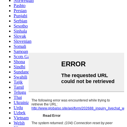
Norwegian
Pashto
Persian
Punjabi
Serbian
Sesotho
Sinhala
Slovak
Slovenian
Somali
Samoan
Scots Gaelic
Shona
Sindhi
Sundanese
Swahili
Tajik
Tamil
Telugu
Thai
Ukrainian
Urdu
Uzbek
Vietnamese
Welsh