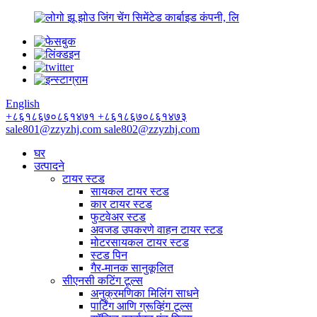
झू झोउ जिंग चेंग सिमेंटेड कार्बाइड कंपनी, लि
English
+८६१८६७०८६१४७१
+८६१८६७०८६१४७३
sale801@zzyzhj.com
sale802@zzyzhj.com
घर
उत्पादने
टायर स्टड
सायकल टायर स्टड
कार टायर स्टड
फुटवेअर स्टड
अवजड उपकरणे वाहन टायर स्टड
मोटरसायकल टायर स्टड
स्टड पिन
गैर-मानक सानुकूलित
सीएनसी कटिंग टूल्स
अनुक्रमणिका मिलिंग साधने
पार्टिंग आणि ग्रूव्हिंग टूल्स