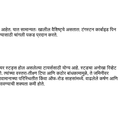
ू आहेत. यात सामान्यतः खालील वैशिष्ट्ये असतात: टंगस्टन कार्बाइड पिन
ळण्यासाठी चांगली पकड प्रदान करते.
टायर स्टड्स होल असलेल्या टायर्ससाठी योग्य आहे. स्टडचा अनोखा रिव्हेट
्यांच्या वस्तरा-तीक्ष्ण टिपा आणि कठोर बांधकामामुळे, ते जमिनीवर
हवामानाच्या परिस्थितीत किंवा ऑफ-रोड साहसांमध्ये. वाढलेले कर्षण आणि
मावण्याची शक्यता कमी होते.