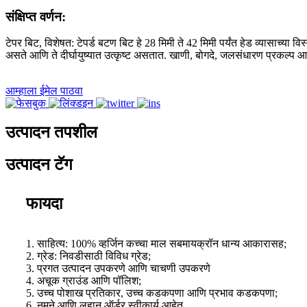
संक्षिप्त वर्णन:
टेपर बिट, विशेषत: टेपर्ड बटण बिट हे 28 मिमी ते 42 मिमी पर्यंत हेड व्यासाच्या वि
असते आणि ते दीर्घायुष्यात उत्कृष्ट असतात. खाणी, बोगदे, जलसंधारण प्रकल्प आणि
आम्हाला ईमेल पाठवा
उत्पादन तपशील
उत्पादन टॅग
फायदा
1. साहित्य: 100% व्हर्जिन कच्चा माल सबमायक्रॉन धान्य आकारासह;
2. ग्रेड: निवडीसाठी विविध ग्रेड;
3. प्रगत उत्पादन उपकरणे आणि चाचणी उपकरणे
4. अचूक ग्राउंड आणि पॉलिश;
5. उच्च पोशाख प्रतिकार, उच्च कडकपणा आणि प्रभाव कडकपणा;
6. नमुने आणि लहान ऑर्डर स्वीकार्य आहेत.