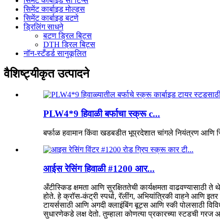
सिमेंट कार्बाइड सॉ टिप्स
सिमेंट कार्बाइड मोल्ड्स
सिमेंट कार्बाइड बटणे
ड्रिलिंग साधने
बटण ड्रिल बिट्स
DTH ड्रिल बिट्स
नॉन-स्टँडर्ड सानुकूलित
वैशिष्ट्यीकृत उत्पादने
PLW4*9 हिवाळी बर्फाचा स्क्रू c...
बर्फाळ हवामान किंवा खडबडीत भूप्रदेशात चांगले नियंत्रण आणि स
आईस रेसिंग हिवाळी #1200 आर...
अँटीस्किड क्षमता आणि सुरक्षिततेची कार्यक्षमता वाढवण्यासाठी ते 
होते. हे क्रॉस-कंट्री स्पर्धा, रॅलींग, अभियांत्रिकी वाहने आणि 
टायर्ससाठी आणि अगदी क्लाइंबिंग बूट्स आणि स्की पोलसाठी विविध
सुधारणेकडे लक्ष देतो. तुम्हाला कोणत्या प्रकारच्या स्टडची गरज आह