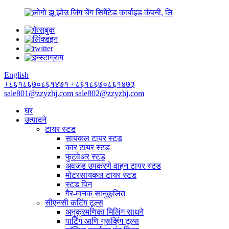
झू झोउ जिंग चेंग सिमेंटेड कार्बाइड कंपनी, लि
English
+८६१८६७०८६१४७१
+८६१८६७०८६१४७३
sale801@zzyzhj.com
sale802@zzyzhj.com
घर
उत्पादने
टायर स्टड
सायकल टायर स्टड
कार टायर स्टड
फुटवेअर स्टड
अवजड उपकरणे वाहन टायर स्टड
मोटरसायकल टायर स्टड
स्टड पिन
गैर-मानक सानुकूलित
सीएनसी कटिंग टूल्स
अनुक्रमणिका मिलिंग साधने
पार्टिंग आणि ग्रूव्हिंग टूल्स