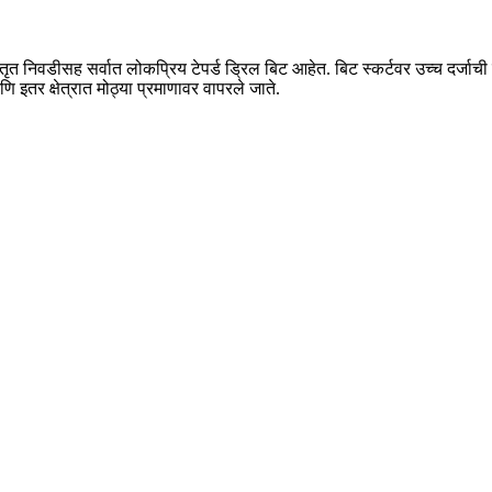
स्तृत निवडीसह सर्वात लोकप्रिय टेपर्ड ड्रिल बिट आहेत. बिट स्कर्टवर उच्च दर्जाची क
 इतर क्षेत्रात मोठ्या प्रमाणावर वापरले जाते.